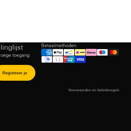
Betaalmethoden
inglijst
Terugbetalingsbeleid
roege toegang
Privacybeleid
Gebruiksvoorwaarden
Verzendbeleid
Registreer je
Contact opnemen
Voorwaarden en beleidsregels