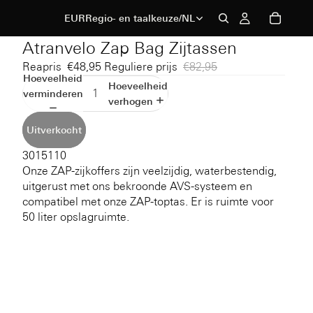
EUR
Regio- en taalkeuze
/
NL
Atranvelo Zap Bag Zijtassen
Reapris
€48,95
Reguliere prijs
€82,95
Hoeveelheid
Hoeveelheid
verminderen
verhogen
Uitverkocht
3015110
Onze ZAP-zijkoffers zijn veelzijdig, waterbestendig,
uitgerust met ons bekroonde AVS-systeem en
compatibel met onze ZAP-toptas. Er is ruimte voor
50 liter opslagruimte.