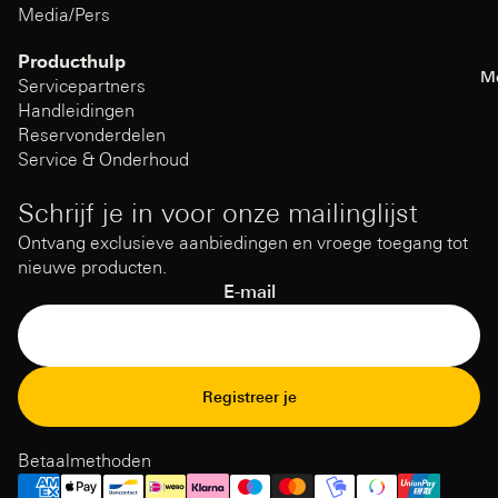
Media/Pers
Producthulp
M
Servicepartners
Handleidingen
Reservonderdelen
Service & Onderhoud
Schrijf je in voor onze mailinglijst
Ontvang exclusieve aanbiedingen en vroege toegang tot
nieuwe producten.
E-mail
Terugbetalingsbeleid
Registreer je
Privacybeleid
Gebruiksvoorwaarden
Betaalmethoden
Verzendbeleid