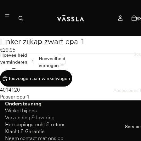
ep
Linker zijkap zwart epa-1
€29,95
Sco
Hoeveelheid
Hoeveelheid
verminderen
verhogen
Toevoegen aan winkelwagen
4014120
Accessoires
Passar epa-1
Ondersteuning
Winkel bij ons
Verzending & levering
Herroepingsrecht & retour
Service
Klacht & Garantie
Neem contact met ons op