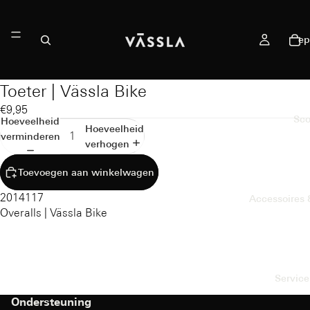
ep
Toeter | Vässla Bike
€9,95
Sco
Hoeveelheid
Hoeveelheid
verminderen
verhogen
Toevoegen aan winkelwagen
2014117
Accessoires
Overalls | Vässla Bike
Service
Ondersteuning