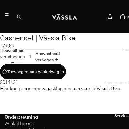
ep
Gashendel | Vässla Bike
€77,95
Sco
Hoeveelheid
Hoeveelheid
verminderen
verhogen
Toevoegen aan winkelwagen
2014121
Accessoires
Hier kun je een nieuw gasklepje kopen voor je Vässla Bike.
Service
Ondersteuning
Winkel bij ons