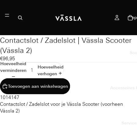
ep
Contactslot / Zadelslot | Vässla Scooter
(Vässla 2)
Sco
€96,95
Hoeveelheid
Hoeveelheid
verminderen
verhogen
Toevoegen aan winkelwagen
Accessoires
1014147
Contactslot / Zadelslot voor je Vässla Scooter (voorheen
Vässla 2)
Service