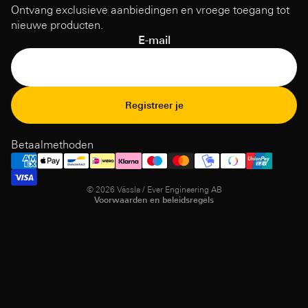
Ontvang exclusieve aanbiedingen en vroege toegang tot
nieuwe producten.
E-mail
Terugbetalingsbeleid
Registreer je
Privacybeleid
Gebruiksvoorwaarden
Betaalmethoden
Verzendbeleid
Contact opnemen
© 2026
Vässla / Ever Engineering AB
Voorwaarden en beleidsregels