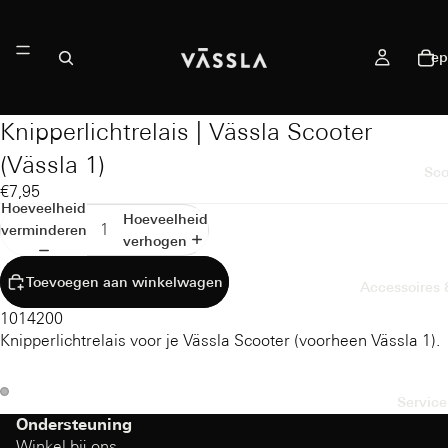
ep
Knipperlichtrelais | Vässla Scooter
(Vässla 1)
Sco
€7,95
Hoeveelheid
Hoeveelheid
verminderen
verhogen
Toevoegen aan winkelwagen
Accessoires
1014200
Knipperlichtrelais voor je Vässla Scooter (voorheen Vässla 1).
Service
Ondersteuning
Winkel bij ons