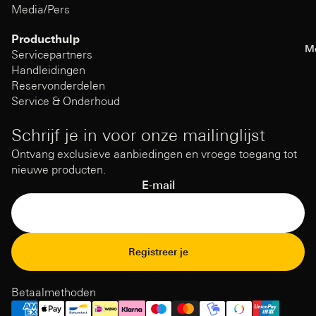
Media/Pers
Producthulp
M
Servicepartners
Handleidingen
Reservonderdelen
Service & Onderhoud
Schrijf je in voor onze mailinglijst
Ontvang exclusieve aanbiedingen en vroege toegang tot
nieuwe producten.
E-mail
Terugbetalingsbeleid
Registreer je
Privacybeleid
Gebruiksvoorwaarden
Betaalmethoden
Verzendbeleid