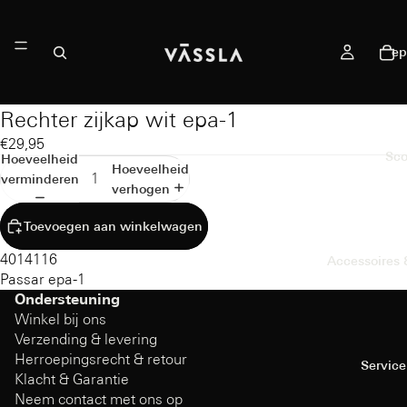
ep
Rechter zijkap wit epa-1
€29,95
Sco
Hoeveelheid
Hoeveelheid
verminderen
verhogen
Toevoegen aan winkelwagen
4014116
Accessoires
Passar epa-1
Ondersteuning
Winkel bij ons
Verzending & levering
Herroepingsrecht & retour
Service
Klacht & Garantie
Neem contact met ons op