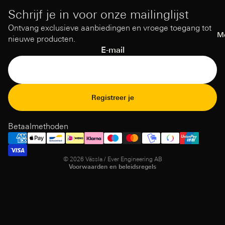
Schrijf je in voor onze mailinglijst
Ontvang exclusieve aanbiedingen en vroege toegang tot
M
nieuwe producten.
E-mail
Terugbetalingsbeleid
Registreer je
Privacybeleid
Gebruiksvoorwaarden
Betaalmethoden
Verzendbeleid
Contact opnemen
© 2026
Vässla / Ever Engineering AB
Voorwaarden en beleidsregels