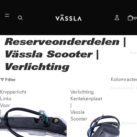
ep
Reserveonderdelen |
Vässla Scooter |
Sco
Verlichting
Kolomraste
Filter
Accessoires
Knipperlicht
Verlichting
Links
Kentekenplaat
Voor
|
|
Vässla
Vässla
Scooter
Service
Scooter